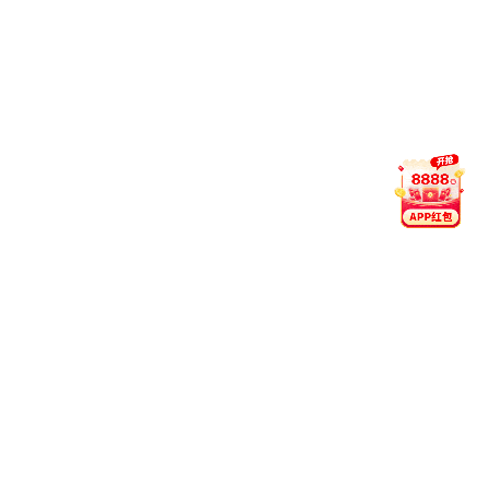
网络。如仍有问题，可尝试切换清晰度或联系平台客服排
查设备兼容性。
6
如何联系客服？支持哪些语言？
我们提供 7×24 小时在线服务，支持中文、英文、马来语
三语交流。您可通过官网 Live Chat、Telegram 或
WhatsApp 快速联系人工客服。
用户评分
4.9 / 5.0
200 万+ 次下载