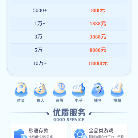
b体育下载app官网全站App